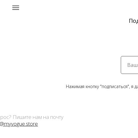
По
Нажимая кнопку "подписаться", я 
рос? Пишите нам на почту
o@myvogue.store