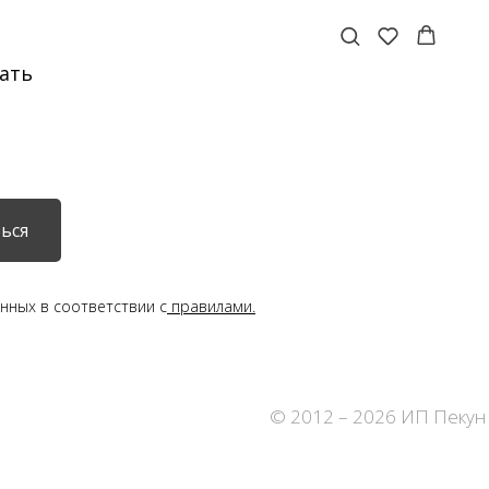
ать
ься
нных в соответствии с
правилами.
© 2012 – 2026 ИП Пекун 
о