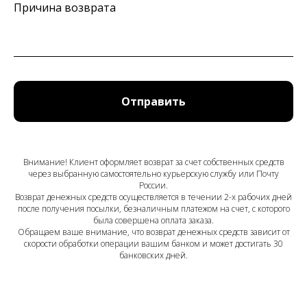
Причина возврата
Отправить
Внимание! Клиент оформляет возврат за счет собственных средств
через выбранную самостоятельно курьерскую службу или Почту
России.
Возврат денежных средств осуществляется в течении 2-х рабочих дней
после получения посылки, безналичным платежом на счет, c которого
была совершена оплата заказа.
Обращаем ваше внимание, что возврат денежных средств зависит от
скорости обработки операции вашим банком и может достигать 30
банковских дней.