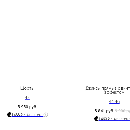
Шорты
Джинсы прямые с вин
эффектом
42
44 46
5 950
руб.
5 841
руб.
9 900
р
1488 ₽ × 4 платежа
1460 ₽ × 4 платеж