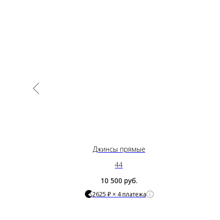
ки
Джинсы прямые
44
10 500
руб.
2625 ₽ × 4 платежа