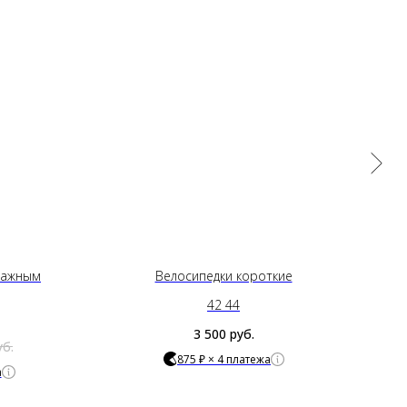
тажным
Велосипедки короткие
42 44
3 500
руб.
уб.
875 ₽ × 4 платежа
а