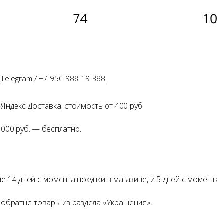
Оплата частями
:
Telegram
/
+7-950-988-19-88
8
Оплатите сегодня 25% стоимости покупки картой любог
банка, остальное — тремя платежами раз в две недели.
Яндекс Доставка, стоимость от 400 руб.
 000 руб. — бесплатно.
Оплата
Через
Через
Через
сегодня
2 недели
4 недели
6 недель
25%
25%
25%
25%
 14 дней с момента покупки в магазине, и 5 дней с момент
Без комиссий и переплат
Как обычная оплата карт
обратно товары из раздела «Украшения».