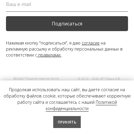
Оплата
Через
Через
Через
сегодня
2 недели
4 недели
6 недель
25%
25%
25%
25%
Подписаться
Без комиссий и переплат
Нажимая кнопку "подписаться", я даю
согласие
на
Как обычная оплата картой
рекламную рассылку и обработку персональных данных в
соответствии с
правилами.
Понятно
Вопрос? Пишите нам на почту
© 2012 – 2026 ИП Пекун К.В.
info@myvogue.store
Продолжая использовать наш сайт, вы даете согласие на
обработку файлов cookie, которые обеспечивают корректную
работу сайта и соглашаетесь с нашей
Политикой
конфиденциальности
ПРИНЯТЬ