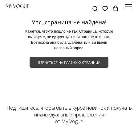
Упс, страница не найдена!
Кажется, что-то пошло не так! Страница, которую
вы ищете, не существует или пока не открыта.
Возможна она была удалена, или вы ввели
неверный адрес.
ВЕРНУТЬСЯ НА ГЛАВНУЮ СТРАНИЦУ
Оплата частями
Оплатите сегодня 25% стоимости покупки
Подпишитесь, чтобы быть в курсе новинок и получать
картой любого банка, остальное — тремя
индивидуальные предложения
платежами раз в две недели.
от My Vogue