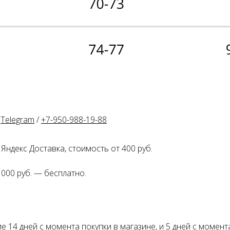
Оплата частями
Оплатите сегодня 25% стоимости покупки картой любог
банка, остальное — тремя платежами раз в две недели.
:
Telegram
/
+7-950-988-19-88
Яндекс Доставка, стоимость от 400 руб.
Оплата
Через
Через
Через
сегодня
2 недели
4 недели
6 недель
 000 руб. — бесплатно.
25%
25%
25%
25%
Без комиссий и переплат
Как обычная оплата карт
 14 дней с момента покупки в магазине, и 5 дней с момент