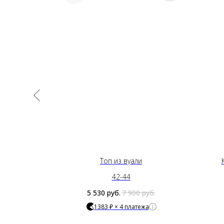
шивкой
Топ из вуали
42-44
5 530
руб.
7 900
руб.
1383 ₽ × 4 платежа