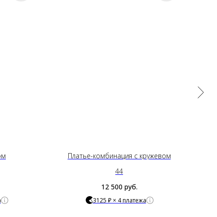
ом
Платье-комбинация с кружевом
44
12 500
руб.
а
3125 ₽ × 4 платежа