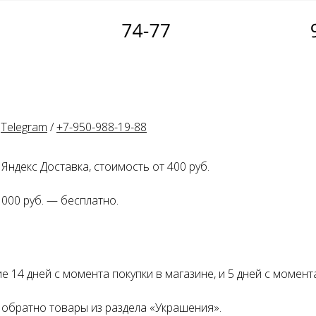
Оплата частями
:
Telegram
/
+7-950-988-19-88
Оплатите сегодня 25% стоимости покупки картой любог
банка, остальное — тремя платежами раз в две недели.
Яндекс Доставка, стоимость от 400 руб.
Оплата
Через
Через
Через
 000 руб. — бесплатно.
сегодня
2 недели
4 недели
6 недель
25%
25%
25%
25%
 14 дней с момента покупки в магазине, и 5 дней с момент
Без комиссий и переплат
Как обычная оплата карт
обратно товары из раздела «Украшения».