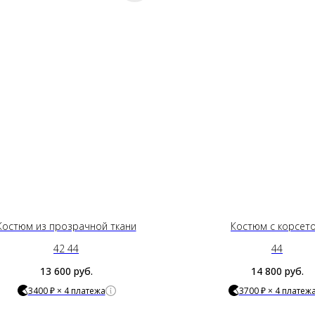
Костюм из прозрачной ткани
Костюм с корсет
42 44
44
13 600
руб.
14 800
руб.
3400 ₽ × 4 платежа
3700 ₽ × 4 платеж