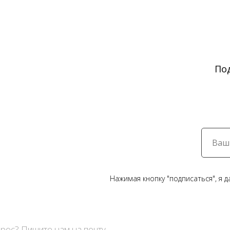
По
Нажимая кнопку "подписаться", я 
рос? Пишите нам на почту