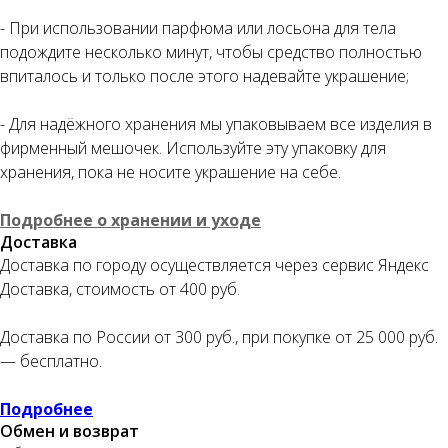
- При использовании парфюма или лосьона для тела
подождите несколько минут, чтобы средство полностью
Оплата частями
впиталось и только после этого надевайте украшение;
- Для надёжного хранения мы упаковываем все изделия в
фирменный мешочек. Используйте эту упаковку для
хранения, пока не носите украшение на себе.
Оплатите сегодня 25% стоимости покупки
картой любого банка, остальное — тремя
Подробнее о хранении и уходе
платежами раз в две недели.
Доставка
Доставка по городу осуществляется через сервис Яндекс
Доставка, стоимость от 400 руб.
Оплата
Через
Через
Через
сегодня
2 недели
4 недели
6 недель
Доставка по России от 300 руб., при покупке от 25 000 руб.
25%
25%
25%
25%
— бесплатно.
Подробнее
Без комиссий и переплат
Обмен и возврат