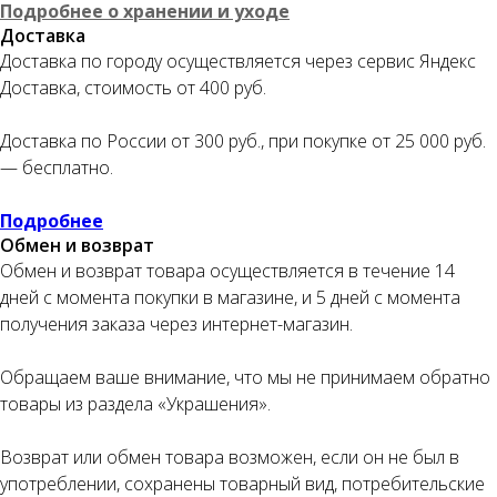
Подробнее о хранении и уходе
Доставка
Доставка по городу осуществляется через сервис Яндекс
Оплата частями
Доставка, стоимость от 400 руб.
Доставка по России от 300 руб., при покупке от 25 000 руб.
— бесплатно.
Оплатите сегодня 25% стоимости покупки
Подробнее
картой любого банка, остальное — тремя
Обмен и возврат
платежами раз в две недели.
Обмен и возврат товара осуществляется в течение 14
дней с момента покупки в магазине, и 5 дней с момента
получения заказа через интернет-магазин.
Оплата
Через
Через
Через
сегодня
2 недели
4 недели
6 недель
Обращаем ваше внимание, что мы не принимаем обратно
25%
25%
25%
25%
товары из раздела «Украшения».
Возврат или обмен товара возможен, если он не был в
Без комиссий и переплат
употреблении, сохранены товарный вид, потребительские