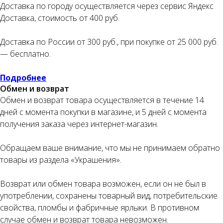
Доставка по городу осуществляется через сервис Яндекс
Доставка, стоимость от 400 руб.
Оплата частями
Доставка по России от 300 руб., при покупке от 25 000 руб.
— бесплатно.
Подробнее
Оплатите сегодня 25% стоимости покупки
Обмен и возврат
картой любого банка, остальное — тремя
Обмен и возврат товара осуществляется в течение 14
платежами раз в две недели.
дней с момента покупки в магазине, и 5 дней с момента
получения заказа через интернет-магазин.
Оплата
Через
Через
Через
сегодня
2 недели
4 недели
6 недель
Обращаем ваше внимание, что мы не принимаем обратно
товары из раздела «Украшения».
25%
25%
25%
25%
Возврат или обмен товара возможен, если он не был в
употреблении, сохранены товарный вид, потребительские
Без комиссий и переплат
свойства, пломбы и фабричные ярлыки. В противном
Как обычная оплата картой
случае обмен и возврат товара невозможен.