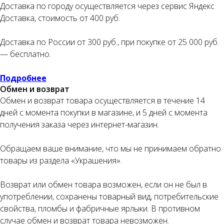
Доставка по городу осуществляется через сервис Яндекс
Доставка, стоимость от 400 руб.
Оплата частями
Доставка по России от 300 руб., при покупке от 25 000 руб.
— бесплатно.
Подробнее
Оплатите сегодня 25% стоимости покупки
Обмен и возврат
картой любого банка, остальное — тремя
Обмен и возврат товара осуществляется в течение 14
платежами раз в две недели.
дней с момента покупки в магазине, и 5 дней с момента
получения заказа через интернет-магазин.
Оплата
Через
Через
Через
сегодня
2 недели
4 недели
6 недель
Обращаем ваше внимание, что мы не принимаем обратно
товары из раздела «Украшения».
25%
25%
25%
25%
Возврат или обмен товара возможен, если он не был в
употреблении, сохранены товарный вид, потребительские
Без комиссий и переплат
свойства, пломбы и фабричные ярлыки. В противном
Как обычная оплата картой
случае обмен и возврат товара невозможен.