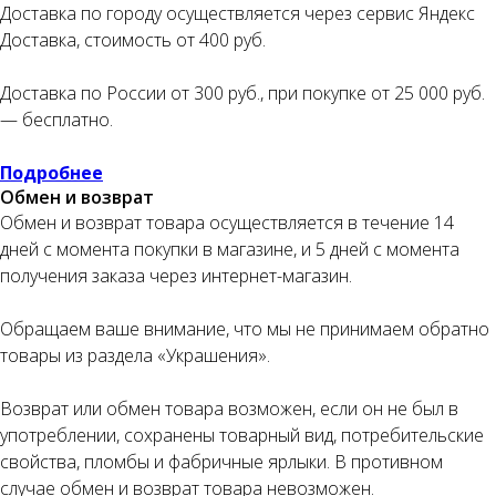
Доставка по городу осуществляется через сервис Яндекс
Доставка, стоимость от 400 руб.
Оплата частями
Доставка по России от 300 руб., при покупке от 25 000 руб.
— бесплатно.
Подробнее
Оплатите сегодня 25% стоимости покупки
Обмен и возврат
картой любого банка, остальное — тремя
Обмен и возврат товара осуществляется в течение 14
платежами раз в две недели.
дней с момента покупки в магазине, и 5 дней с момента
получения заказа через интернет-магазин.
Оплата
Через
Через
Через
сегодня
2 недели
4 недели
6 недель
Обращаем ваше внимание, что мы не принимаем обратно
товары из раздела «Украшения».
25%
25%
25%
25%
Возврат или обмен товара возможен, если он не был в
употреблении, сохранены товарный вид, потребительские
Без комиссий и переплат
свойства, пломбы и фабричные ярлыки. В противном
Как обычная оплата картой
случае обмен и возврат товара невозможен.