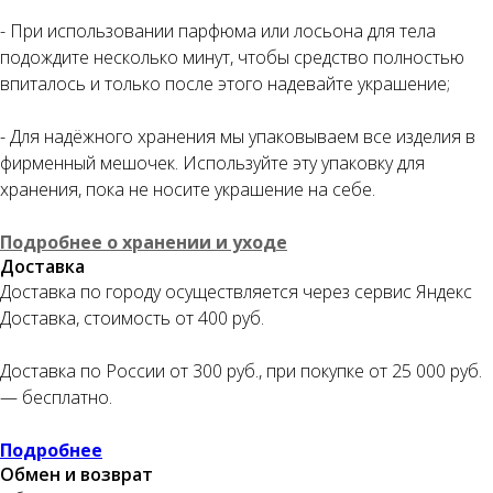
- При использовании парфюма или лосьона для тела
подождите несколько минут, чтобы средство полностью
Оплата частями
впиталось и только после этого надевайте украшение;
- Для надёжного хранения мы упаковываем все изделия в
фирменный мешочек. Используйте эту упаковку для
хранения, пока не носите украшение на себе.
Оплатите сегодня 25% стоимости покупки
картой любого банка, остальное — тремя
Подробнее о хранении и уходе
платежами раз в две недели.
Доставка
Доставка по городу осуществляется через сервис Яндекс
Доставка, стоимость от 400 руб.
Оплата
Через
Через
Через
сегодня
2 недели
4 недели
6 недель
Доставка по России от 300 руб., при покупке от 25 000 руб.
25%
25%
25%
25%
— бесплатно.
Подробнее
Без комиссий и переплат
Обмен и возврат