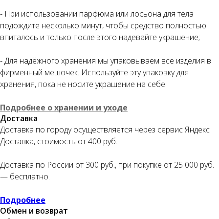
- При использовании парфюма или лосьона для тела
подождите несколько минут, чтобы средство полностью
Оплата частями
впиталось и только после этого надевайте украшение;
- Для надёжного хранения мы упаковываем все изделия в
фирменный мешочек. Используйте эту упаковку для
хранения, пока не носите украшение на себе.
Оплатите сегодня 25% стоимости покупки
картой любого банка, остальное — тремя
Подробнее о хранении и уходе
платежами раз в две недели.
Доставка
Доставка по городу осуществляется через сервис Яндекс
Доставка, стоимость от 400 руб.
Оплата
Через
Через
Через
сегодня
2 недели
4 недели
6 недель
Доставка по России от 300 руб., при покупке от 25 000 руб.
25%
25%
25%
25%
— бесплатно.
Подробнее
Без комиссий и переплат
Обмен и возврат