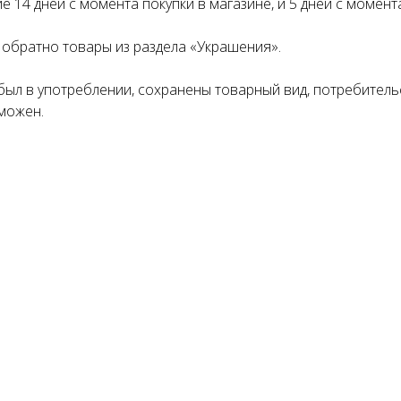
Оплатите сегодня 25% стоимости покупки картой любог
 14 дней с момента покупки в магазине, и 5 дней с момент
банка, остальное — тремя платежами раз в две недели.
обратно товары из раздела «Украшения».
Оплата
Через
Через
Через
был в употреблении, сохранены товарный вид, потребитель
сегодня
2 недели
4 недели
6 недель
можен.
25%
25%
25%
25%
Без комиссий и переплат
Как обычная оплата карт
Понятно