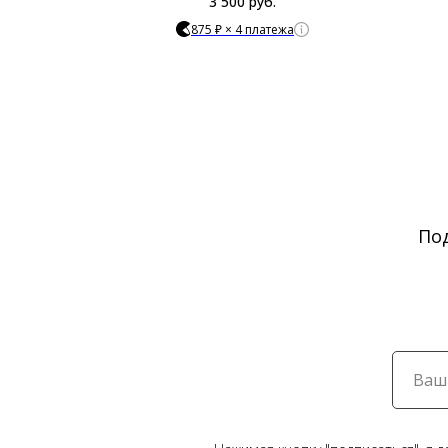
3 500
руб.
875 ₽ × 4 платежа
По