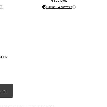
4 800
руб.
1200 ₽ × 4 платежа
ать
ься