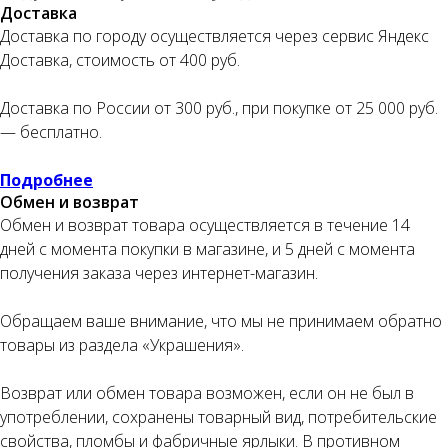
Доставка
Доставка по городу осуществляется через сервис Яндекс
Доставка, стоимость от 400 руб.
Оплата частями
Доставка по России от 300 руб., при покупке от 25 000 руб.
— бесплатно.
Подробнее
Оплатите сегодня 25% стоимости покупки
Обмен и возврат
картой любого банка, остальное — тремя
платежами раз в две недели.
Обмен и возврат товара осуществляется в течение 14
дней с момента покупки в магазине, и 5 дней с момента
получения заказа через интернет-магазин.
Оплата
Через
Через
Через
сегодня
2 недели
4 недели
6 недель
Обращаем ваше внимание, что мы не принимаем обратно
25%
25%
25%
25%
товары из раздела «Украшения».
Возврат или обмен товара возможен, если он не был в
Без комиссий и переплат
употреблении, сохранены товарный вид, потребительские
свойства, пломбы и фабричные ярлыки. В противном
Как обычная оплата картой