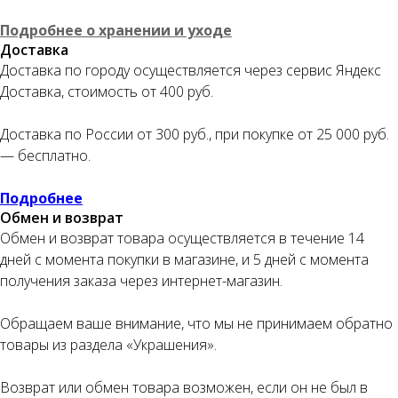
Подробнее о хранении и уходе
Доставка
Доставка по городу осуществляется через сервис Яндекс
Оплата частями
Доставка, стоимость от 400 руб.
Доставка по России от 300 руб., при покупке от 25 000 руб.
— бесплатно.
Оплатите сегодня 25% стоимости покупки
Подробнее
картой любого банка, остальное — тремя
Обмен и возврат
платежами раз в две недели.
Обмен и возврат товара осуществляется в течение 14
дней с момента покупки в магазине, и 5 дней с момента
Оплата
Через
Через
Через
получения заказа через интернет-магазин.
сегодня
2 недели
4 недели
6 недель
25%
25%
25%
25%
Обращаем ваше внимание, что мы не принимаем обратно
товары из раздела «Украшения».
Без комиссий и переплат
Возврат или обмен товара возможен, если он не был в