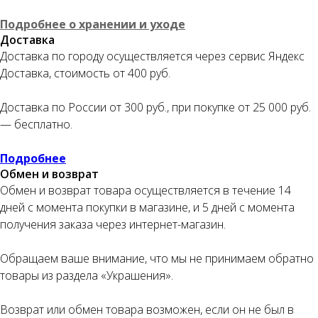
Подробнее о хранении и уходе
Доставка
Доставка по городу осуществляется через сервис Яндекс
Оплата частями
Доставка, стоимость от 400 руб.
Доставка по России от 300 руб., при покупке от 25 000 руб.
— бесплатно.
Оплатите сегодня 25% стоимости покупки
Подробнее
картой любого банка, остальное — тремя
Обмен и возврат
платежами раз в две недели.
Обмен и возврат товара осуществляется в течение 14
дней с момента покупки в магазине, и 5 дней с момента
Оплата
Через
Через
Через
получения заказа через интернет-магазин.
сегодня
2 недели
4 недели
6 недель
25%
25%
25%
25%
Обращаем ваше внимание, что мы не принимаем обратно
товары из раздела «Украшения».
Без комиссий и переплат
Возврат или обмен товара возможен, если он не был в