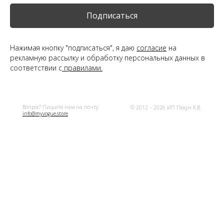
Подписаться
Нажимая кнопку "подписаться", я даю
согласие
на
рекламную рассылку и обработку персональных данных в
соответствии с
правилами.
Оплат
Вопрос? Пишите нам на почту
© 2012 – 2026 ИП Пекун К.В.
info@myvogue.store
Оплатите сегодня 25% стоимости покупки карт
в дв
Оплата
Через
сегодня
2 недели
25%
25%