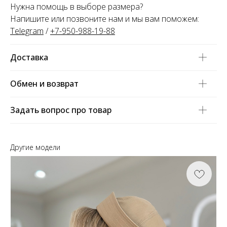
Нужна помощь в выборе размера?
платежами раз в две недели.
Напишите или позвоните нам и мы вам поможем:
Telegram
/
+7-950-988-19-88
Оплата
Через
Через
Через
сегодня
2 недели
4 недели
6 недель
Доставка
25%
25%
25%
25%
Обмен и возврат
Без комиссий и переплат
Задать вопрос про товар
Как обычная оплата картой
Понятно
Другие модели